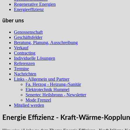
Regenerative Energien
Energieeffizienz
über uns
Genossenschaft
Geschäftsfelder
Beratung, Planung, Ausschreibung
Verkauf
Contracting
Individuelle Lösungen
Referenzen
Termine
Nachrichten
Links - Allgemein und Partner
Fa. Herzog - Heizung-/Sanitär
Elektrotechnik Hummel
Senertec Heilsbronn - Newsletter
Mode Frenzel
Mitglied werden
Energie Effizienz - Kraft-Wärme-Kopplu