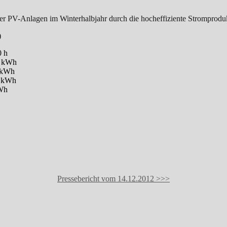
 PV-Anlagen im Winterhalbjahr durch die hocheffiziente Stromprodu
)
h
kWh
kWh
 kWh
Wh
Pressebericht vom 14.12.2012 >>>