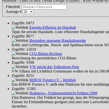
Hinweise / Links zu dem Thema Energie Effizienz - Kraft-Wärme-K
Filterfeld
Anzeige #
Zugriffe: 8473
Energie-Effizienz im Haushalt
Tipps für private Haushalte, Liste effizienter Haushaltsgeräte u
Zugriffe: 8677
Besonders sparsame Haushaltsgeräte
Kühl- und Gefriergeräte, Wasch- und Spülmaschinen sowie Wäs
Zugriffe: 12610
CO2-Bilanz-Rechner
Berechnung der persönlichen CO2-Bilanz
Zugriffe: 9398
VW strickt das Volksstrom-Netz
VW Allianz mit Lichtblick Gemeinsam wollen sie bis zu 100.
Zugriffe: 8251
BHKW Forum e.V. - Infothek
Das BHKW Forum e.V. stellt eine Plattform für eine unabhäng
Zugriffe: 11583
Badenova - Erfahrungsbericht Feldtest 2008
Zitat Badenova: Der Feldtest hat gezeigt, dass die Whispergeng
Einsatz im Einfamilienhaus geeignet sind und zum Lastverhalte
darstellen.