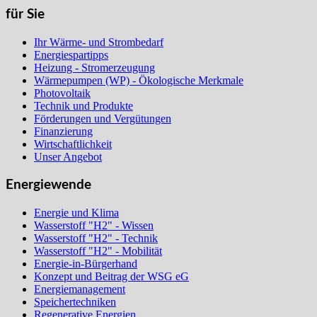
für Sie
Ihr Wärme- und Strombedarf
Energiespartipps
Heizung - Stromerzeugung
Wärmepumpen (WP) - Ökologische Merkmale
Photovoltaik
Technik und Produkte
Förderungen und Vergütungen
Finanzierung
Wirtschaftlichkeit
Unser Angebot
Energiewende
Energie und Klima
Wasserstoff "H2" - Wissen
Wasserstoff "H2" - Technik
Wasserstoff "H2" - Mobilität
Energie-in-Bürgerhand
Konzept und Beitrag der WSG eG
Energiemanagement
Speichertechniken
Regenerative Energien