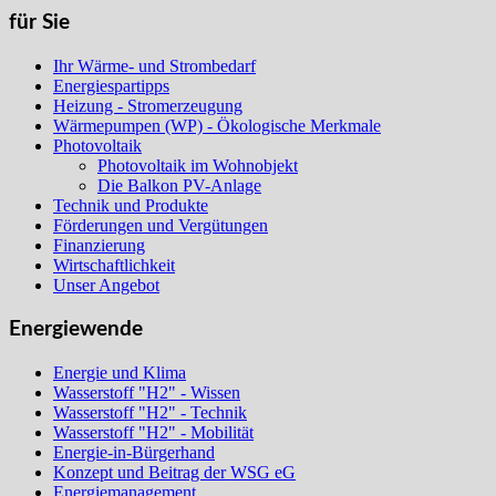
für Sie
Ihr Wärme- und Strombedarf
Energiespartipps
Heizung - Stromerzeugung
Wärmepumpen (WP) - Ökologische Merkmale
Photovoltaik
Photovoltaik im Wohnobjekt
Die Balkon PV-Anlage
Technik und Produkte
Förderungen und Vergütungen
Finanzierung
Wirtschaftlichkeit
Unser Angebot
Energiewende
Energie und Klima
Wasserstoff "H2" - Wissen
Wasserstoff "H2" - Technik
Wasserstoff "H2" - Mobilität
Energie-in-Bürgerhand
Konzept und Beitrag der WSG eG
Energiemanagement