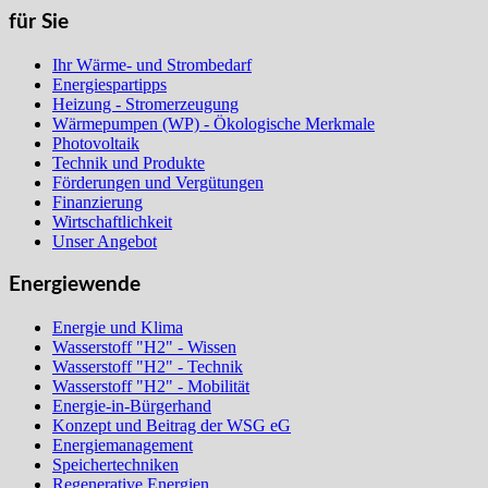
für Sie
Ihr Wärme- und Strombedarf
Energiespartipps
Heizung - Stromerzeugung
Wärmepumpen (WP) - Ökologische Merkmale
Photovoltaik
Technik und Produkte
Förderungen und Vergütungen
Finanzierung
Wirtschaftlichkeit
Unser Angebot
Energiewende
Energie und Klima
Wasserstoff "H2" - Wissen
Wasserstoff "H2" - Technik
Wasserstoff "H2" - Mobilität
Energie-in-Bürgerhand
Konzept und Beitrag der WSG eG
Energiemanagement
Speichertechniken
Regenerative Energien