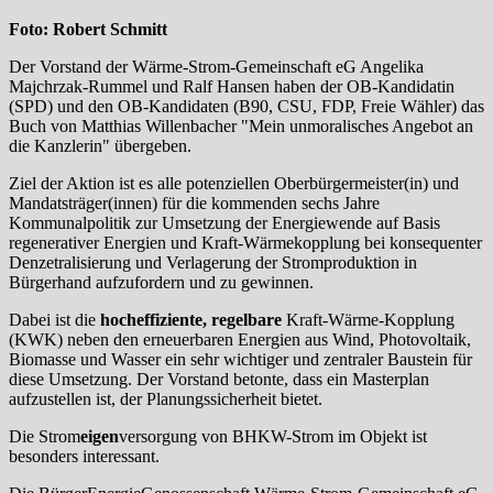
Foto: Robert Schmitt
Der Vorstand der Wärme-Strom-Gemeinschaft eG Angelika
Majchrzak-Rummel und Ralf Hansen haben der OB-Kandidatin
(SPD) und den OB-Kandidaten (B90, CSU, FDP, Freie Wähler) das
Buch von Matthias Willenbacher "Mein unmoralisches Angebot an
die Kanzlerin" übergeben.
Ziel der Aktion ist es alle potenziellen Oberbürgermeister(in) und
Mandatsträger(innen) für die kommenden sechs Jahre
Kommunalpolitik zur Umsetzung der Energiewende auf Basis
regenerativer Energien und Kraft-Wärmekopplung bei konsequenter
Denzetralisierung und Verlagerung der Stromproduktion in
Bürgerhand aufzufordern und zu gewinnen.
Dabei ist die
hocheffiziente,
regelbare
Kraft-Wärme-Kopplung
(KWK) neben den erneuerbaren Energien aus Wind, Photovoltaik,
Biomasse und Wasser ein sehr wichtiger und zentraler Baustein für
diese Umsetzung. Der Vorstand betonte, dass ein Masterplan
aufzustellen ist, der Planungssicherheit bietet.
Die Strom
eigen
versorgung von BHKW-Strom im Objekt ist
besonders interessant.