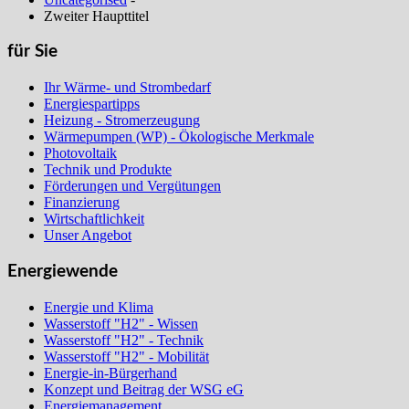
Zweiter Haupttitel
für Sie
Ihr Wärme- und Strombedarf
Energiespartipps
Heizung - Stromerzeugung
Wärmepumpen (WP) - Ökologische Merkmale
Photovoltaik
Technik und Produkte
Förderungen und Vergütungen
Finanzierung
Wirtschaftlichkeit
Unser Angebot
Energiewende
Energie und Klima
Wasserstoff "H2" - Wissen
Wasserstoff "H2" - Technik
Wasserstoff "H2" - Mobilität
Energie-in-Bürgerhand
Konzept und Beitrag der WSG eG
Energiemanagement