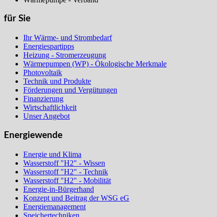
für Sie
Ihr Wärme- und Strombedarf
Energiespartipps
Heizung - Stromerzeugung
Wärmepumpen (WP) - Ökologische Merkmale
Photovoltaik
Technik und Produkte
Förderungen und Vergütungen
Finanzierung
Wirtschaftlichkeit
Unser Angebot
Energiewende
Energie und Klima
Wasserstoff "H2" - Wissen
Wasserstoff "H2" - Technik
Wasserstoff "H2" - Mobilität
Energie-in-Bürgerhand
Konzept und Beitrag der WSG eG
Energiemanagement
Speichertechniken