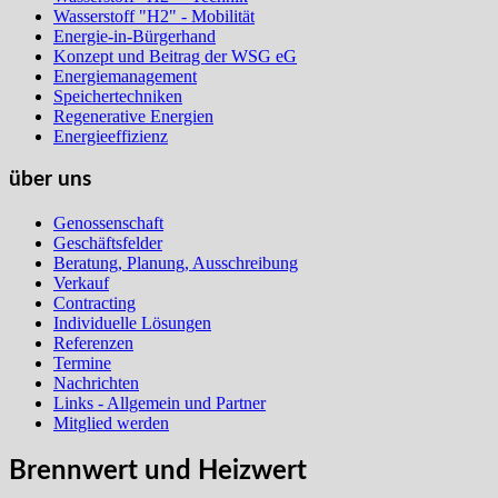
Wasserstoff "H2" - Mobilität
Energie-in-Bürgerhand
Konzept und Beitrag der WSG eG
Energiemanagement
Speichertechniken
Regenerative Energien
Energieeffizienz
über uns
Genossenschaft
Geschäftsfelder
Beratung, Planung, Ausschreibung
Verkauf
Contracting
Individuelle Lösungen
Referenzen
Termine
Nachrichten
Links - Allgemein und Partner
Mitglied werden
Brennwert und Heizwert