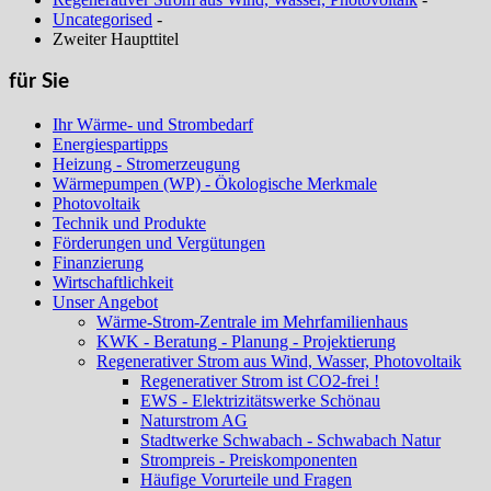
Uncategorised
-
Zweiter Haupttitel
für Sie
Ihr Wärme- und Strombedarf
Energiespartipps
Heizung - Stromerzeugung
Wärmepumpen (WP) - Ökologische Merkmale
Photovoltaik
Technik und Produkte
Förderungen und Vergütungen
Finanzierung
Wirtschaftlichkeit
Unser Angebot
Wärme-Strom-Zentrale im Mehrfamilienhaus
KWK - Beratung - Planung - Projektierung
Regenerativer Strom aus Wind, Wasser, Photovoltaik
Regenerativer Strom ist CO2-frei !
EWS - Elektrizitätswerke Schönau
Naturstrom AG
Stadtwerke Schwabach - Schwabach Natur
Strompreis - Preiskomponenten
Häufige Vorurteile und Fragen