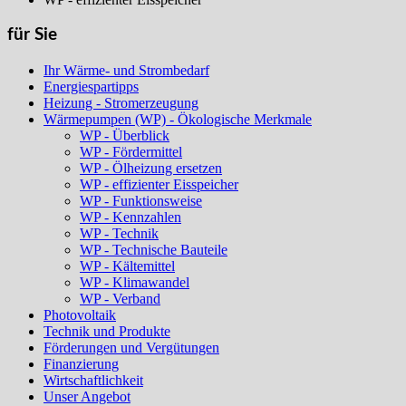
für Sie
Ihr Wärme- und Strombedarf
Energiespartipps
Heizung - Stromerzeugung
Wärmepumpen (WP) - Ökologische Merkmale
WP - Überblick
WP - Fördermittel
WP - Ölheizung ersetzen
WP - effizienter Eisspeicher
WP - Funktionsweise
WP - Kennzahlen
WP - Technik
WP - Technische Bauteile
WP - Kältemittel
WP - Klimawandel
WP - Verband
Photovoltaik
Technik und Produkte
Förderungen und Vergütungen
Finanzierung
Wirtschaftlichkeit
Unser Angebot